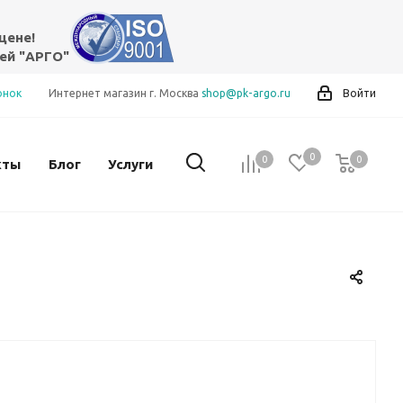
цене!
ей "АРГО"
онок
Интернет магазин г. Москва
shop@pk-argo.ru
Войти
0
0
0
0
кты
Блог
Услуги