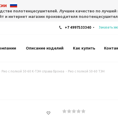
ссии
дстве полотенцесушителей. Лучшее качество по лучшей 
т и интернет магазин производителя полотенцесушител
+7 4997533340
Заказать зв
омпании
Описание изделий
Как купить
Конта
-
Рио с полкой 50-60 К-ТЭН справа Бронза
-
Рио с полкой 50-60 ТЭН