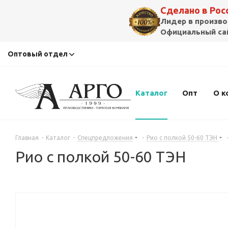
Сделано в Ро
Лидер в произво
Официальный сай
Оптовый отдел
Каталог
Опт
О к
Главная
-
Каталог
-
Спецпредложения
-
Рио с полкой 50-60 ТЭН
Рио с полкой 50-60 ТЭН