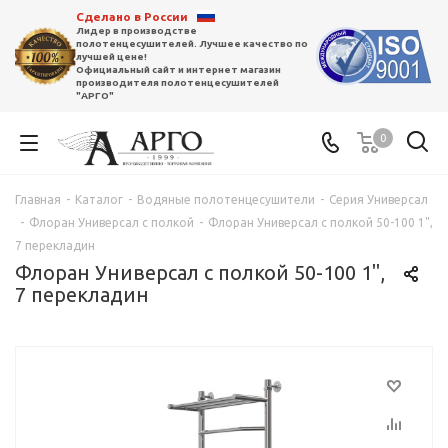
Сделано в России
Лидер в производстве
полотенцесушителей. Лучшее качество по
лучшей цене!
Официальный сайт и интернет магазин
производителя полотенцесушителей
"АРГО"
0
Главная
-
Каталог
-
Водяные полотенцесушители
-
Серия Универсал
-
Флоран Универсал с полкой
-
Флоран Универсал с полкой 50-100 1",
7 перекладин
Флоран Универсал с полкой 50-100 1",
7 перекладин