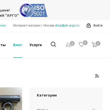
цене!
ей "АРГО"
онок
Интернет магазин г. Москва
shop@pk-argo.ru
Войти
0
0
0
0
кты
Блог
Услуги
Категории
15