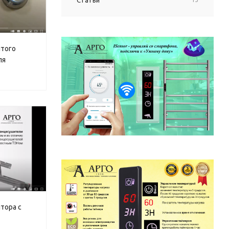
Статьи
ытого
ля
тора с