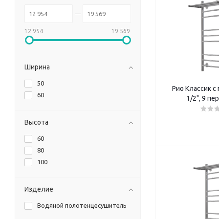
12 954
19 569
Ширина
50
Рио Классик с
60
1/2", 9 п
Высота
60
80
100
Изделие
Водяной полотенцесушитель