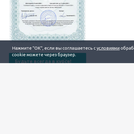
Нажмите "OK", если вы соглашаетесь с
условиями
обрабо
cookie можете через браузер.
Будьте всегда в курсе!
Узнавайте о скидках и акциях
первым
Новости
Все новости
6 марта 2026
Поздравляем с