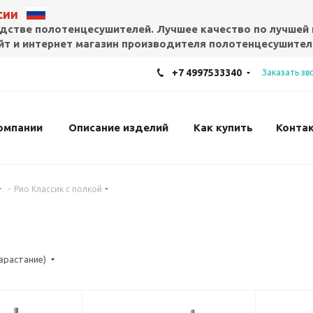
ссии
дстве полотенцесушителей. Лучшее качество по лучшей 
т и интернет магазин производителя полотенцесушител
+7 4997533340
Заказать зв
омпании
Описание изделий
Как купить
Конта
-
Рио Классик с полкой
озрастание)