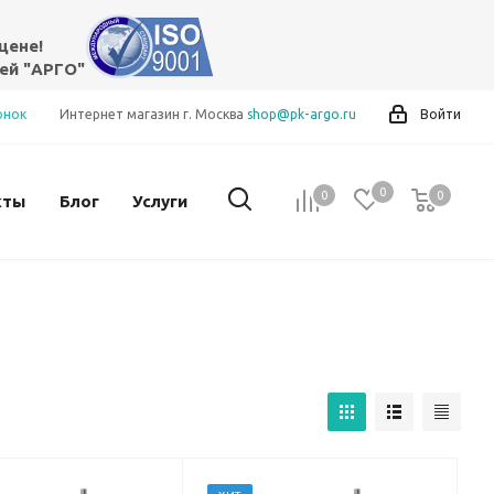
цене!
ей "АРГО"
онок
Интернет магазин г. Москва
shop@pk-argo.ru
Войти
0
0
0
0
кты
Блог
Услуги