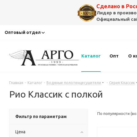
Сделано в Ро
Лидер в произво
Официальный сай
Оптовый отдел
Каталог
Опт
О к
Главная
-
Каталог
-
Водяные полотенцесушители
-
Серия Классик
Рио Классик с полкой
По популярности (в
Фильтр по параметрам
Цена