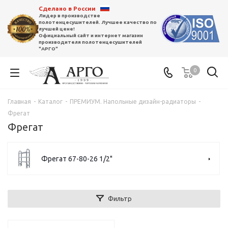
Сделано в России
Лидер в производстве
полотенцесушителей. Лучшее качество по
лучшей цене!
Официальный сайт и интернет магазин
производителя полотенцесушителей
"АРГО"
0
Главная
-
Каталог
-
ПРЕМИУМ. Напольные дизайн-радиаторы
-
Фрегат
Фрегат
Фрегат 67-80-26 1/2"
Фильтр