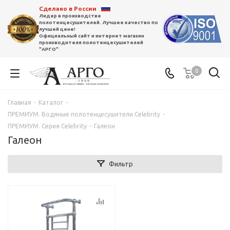
Сделано в России
Лидер в производстве
полотенцесушителей. Лучшее качество по
лучшей цене!
Официальный сайт и интернет магазин
производителя полотенцесушителей
"АРГО"
0
Главная
-
Каталог
-
ПРЕМИУМ. Водяные полотенцесушители Celebrity
-
ПРЕМИУМ. Серия Сelebrity
-
Галеон
Галеон
Фильтр