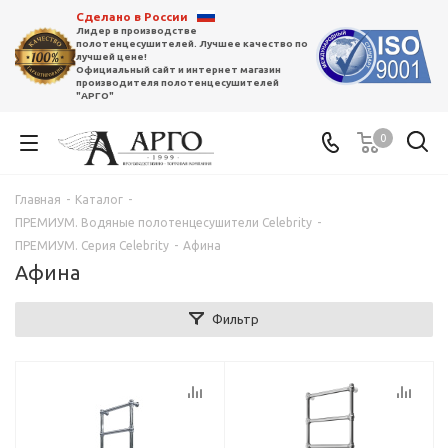
Сделано в России
Лидер в производстве
полотенцесушителей. Лучшее качество по
лучшей цене!
Официальный сайт и интернет магазин
производителя полотенцесушителей
"АРГО"
0
Главная
-
Каталог
-
ПРЕМИУМ. Водяные полотенцесушители Celebrity
-
ПРЕМИУМ. Серия Сelebrity
-
Афина
Афина
Фильтр