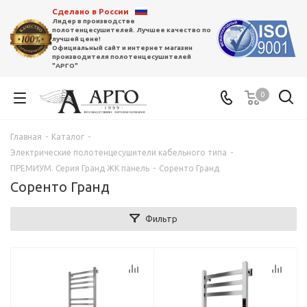
Сделано в России
Лидер в производстве
полотенцесушителей. Лучшее качество по
лучшей цене!
Официальный сайт и интернет магазин
производителя полотенцесушителей
"АРГО"
0
Главная
-
Каталог
-
Электрические полотенцесушители кабельного типа
-
ПРЕМИУМ. Серия Гранд ЖК панель
-
Соренто Гранд
Соренто Гранд
Фильтр