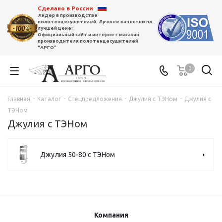
Сделано в России
Лидер в производстве
полотенцесушителей. Лучшее качество по
лучшей цене!
Официальный сайт и интернет магазин
производителя полотенцесушителей
"АРГО"
0
Главная
-
Каталог
-
Спецпредложения
-
Джулия с ТЭНом
-
Джулия с
ТЭНом
Джулия с ТЭНом
Джулия 50-80 с ТЭНом
Компания