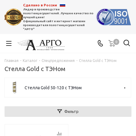
Сделано в России
Лидер в производстве
полотенцесушителей. Лучшее качество по
лучшей цене!
Официальный сайт и интернет магазин
производителя полотенцесушителей
"АРГО"
0
Главная
-
Каталог
-
Спецпредложения
-
Стелла Gold с ТЭНом
Стелла Gold с ТЭНом
Стелла Gold 50-120 с ТЭНом
Фильтр