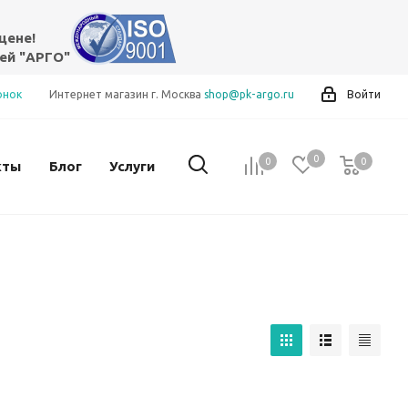
цене!
ей "АРГО"
онок
Интернет магазин г. Москва
shop@pk-argo.ru
Войти
0
0
0
0
кты
Блог
Услуги