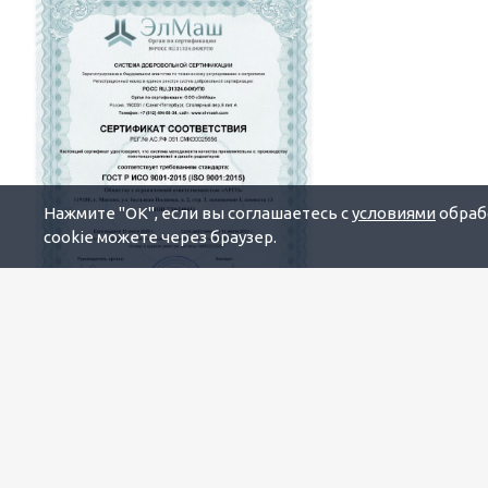
Нажмите "OK", если вы соглашаетесь с
условиями
обрабо
cookie можете через браузер.
Будьте всегда в курсе!
Узнавайте о скидках и акциях
первым