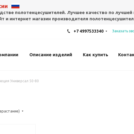
ссии
дстве полотенцесушителей. Лучшее качество по лучшей 
т и интернет магазин производителя полотенцесушител
+7 4997533340
Заказать зв
омпании
Описание изделий
Как купить
Конта
неция Универсал 50-80
озрастание)