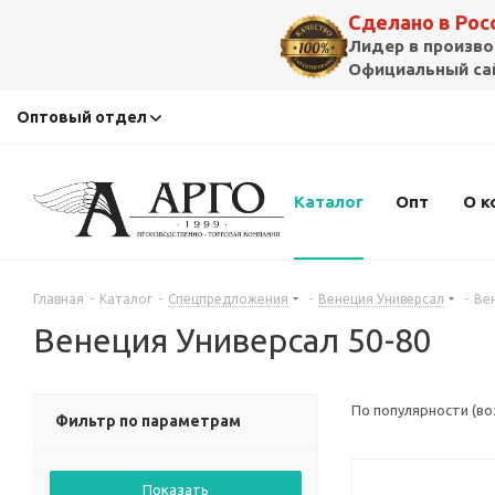
Сделано в Ро
Лидер в произво
Официальный сай
Оптовый отдел
Каталог
Опт
О к
Главная
-
Каталог
-
Спецпредложения
-
Венеция Универсал
-
Ве
Венеция Универсал 50-80
По популярности (в
Фильтр по параметрам