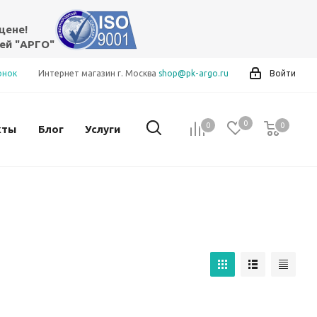
цене!
ей "АРГО"
онок
Интернет магазин г. Москва
shop@pk-argo.ru
Войти
0
0
0
0
кты
Блог
Услуги