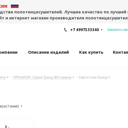
ссии
дстве полотенцесушителей. Лучшее качество по лучшей 
т и интернет магазин производителя полотенцесушител
+7 4997533340
Заказать зв
омпании
Описание изделий
Как купить
Конта
ипа
-
ПРЕМИУМ. Серия Гранд ЖК панель
-
Евростиль Гранд
озрастание)