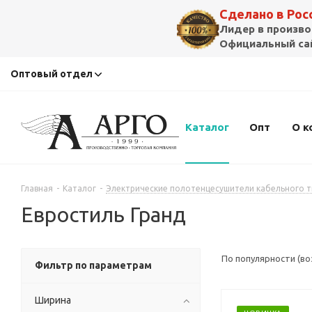
Сделано в Ро
Лидер в произво
Официальный сай
Оптовый отдел
Каталог
Опт
О к
Главная
-
Каталог
-
Электрические полотенцесушители кабельного т
Евростиль Гранд
По популярности (в
Фильтр по параметрам
Ширина