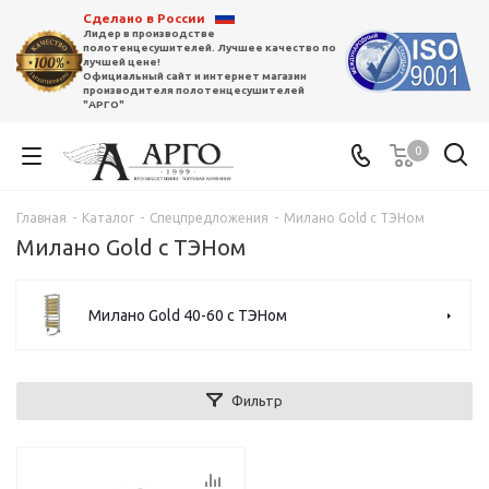
Сделано в России
Лидер в производстве
полотенцесушителей. Лучшее качество по
лучшей цене!
Официальный сайт и интернет магазин
производителя полотенцесушителей
"АРГО"
0
Главная
-
Каталог
-
Спецпредложения
-
Милано Gold с ТЭНом
Милано Gold с ТЭНом
Милано Gold 40-60 с ТЭНом
Фильтр