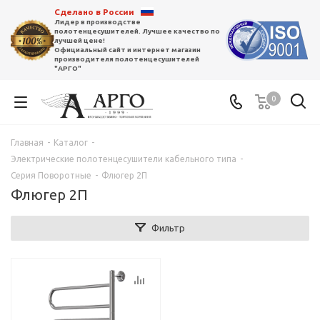
Сделано в России
Лидер в производстве
полотенцесушителей. Лучшее качество по
лучшей цене!
Официальный сайт и интернет магазин
производителя полотенцесушителей
"АРГО"
0
Главная
-
Каталог
-
Электрические полотенцесушители кабельного типа
-
Серия Поворотные
-
Флюгер 2П
Флюгер 2П
Фильтр