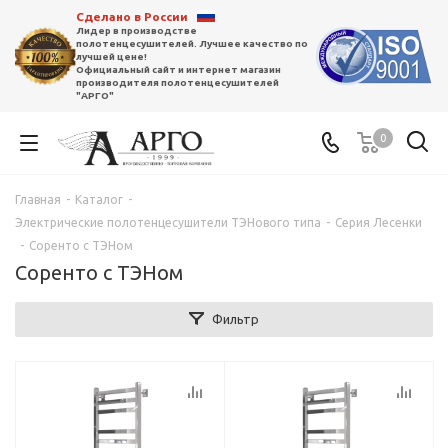
Сделано в России
Лидер в производстве
полотенцесушителей. Лучшее качество по
лучшей цене!
Официальный сайт и интернет магазин
производителя полотенцесушителей
"АРГО"
0
Главная
-
Каталог
-
Электрические полотенцесушители ТЭНового типа
-
Серия Лесенки
-
Соренто с ТЭНом
Соренто с ТЭНом
Фильтр