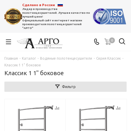
Сделано в России
Лидер в производстве
полотенцесушителей. Лучшее качество по
лучшей цене!
Официальный сайт и интернет магазин
производителя полотенцесушителей
"АРГО"
0
Главная
-
Каталог
-
Водяные полотенцесушители
-
Серия Классик
-
Классик 1 1" боковое
Классик 1 1" боковое
Фильтр