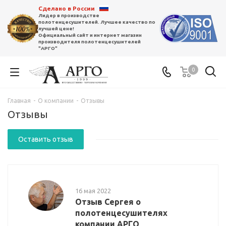
Сделано в России
Лидер в производстве
полотенцесушителей. Лучшее качество по
лучшей цене!
Официальный сайт и интернет магазин
производителя полотенцесушителей
"АРГО"
0
Главная
-
О компании
-
Отзывы
Отзывы
Оставить отзыв
16 мая 2022
Отзыв Сергея о
полотенцесушителях
компании АРГО