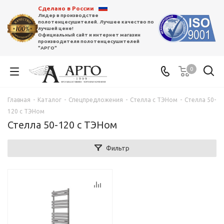
Сделано в России
Лидер в производстве
полотенцесушителей. Лучшее качество по
лучшей цене!
Официальный сайт и интернет магазин
производителя полотенцесушителей
"АРГО"
0
Главная
-
Каталог
-
Спецпредложения
-
Стелла с ТЭНом
-
Стелла 50-
120 с ТЭНом
Стелла 50-120 с ТЭНом
Фильтр