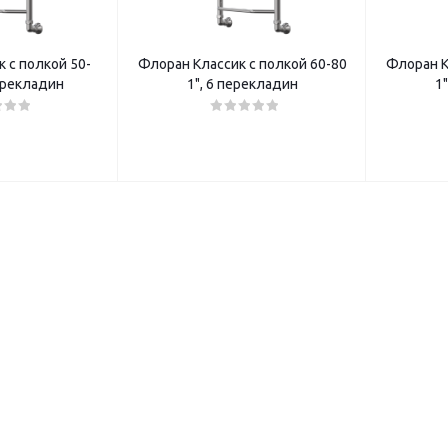
 с полкой 50-
Флоран Классик с полкой 60-80
Флоран К
перекладин
1", 6 перекладин
1