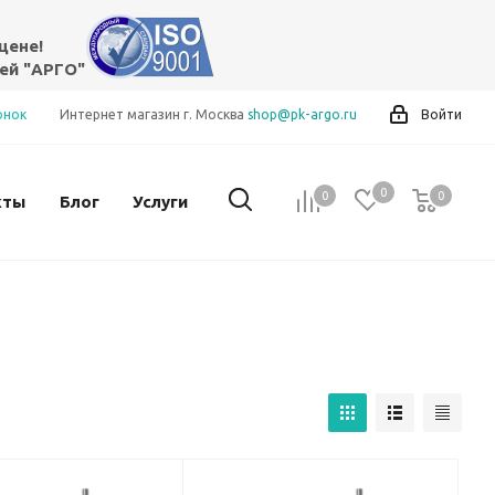
цене!
ей "АРГО"
онок
Интернет магазин г. Москва
shop@pk-argo.ru
Войти
0
0
0
0
кты
Блог
Услуги