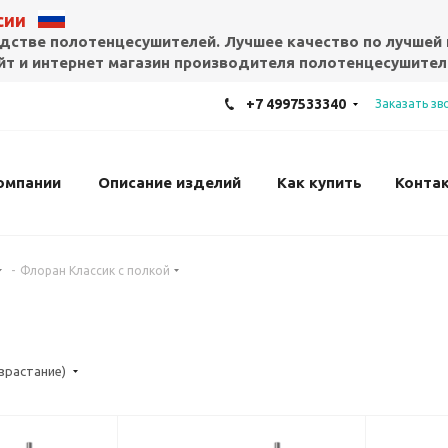
ссии
дстве полотенцесушителей. Лучшее качество по лучшей 
т и интернет магазин производителя полотенцесушител
+7 4997533340
Заказать зв
омпании
Описание изделий
Как купить
Конта
-
Флоран Классик с полкой
озрастание)