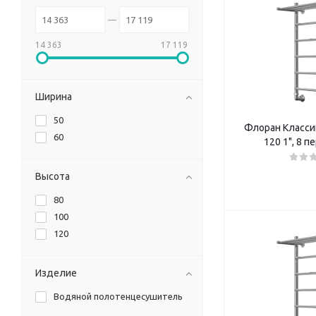
14 363
17 119
Ширина
50
Флоран Классик
60
120 1", 8 
Высота
80
100
120
Изделие
Водяной полотенцесушитель