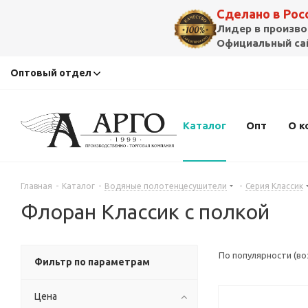
Сделано в Ро
Лидер в произво
Официальный сай
Оптовый отдел
Каталог
Опт
О к
Главная
-
Каталог
-
Водяные полотенцесушители
-
Серия Классик
Флоран Классик с полкой
По популярности (в
Фильтр по параметрам
Цена