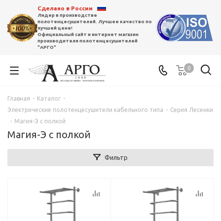
Сделано в России
Лидер в производстве
полотенцесушителей. Лучшее качество по
лучшей цене!
Официальный сайт и интернет магазин
производителя полотенцесушителей
"АРГО"
0
Главная
-
Каталог
-
Электрические полотенцесушители кабельного типа
-
Серия Лесенки
-
Магия-Э с полкой
Магия-Э с полкой
Фильтр