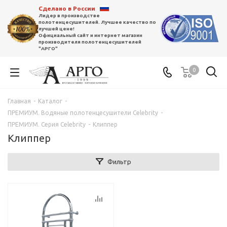
Сделано в России
Лидер в производстве
полотенцесушителей. Лучшее качество по
лучшей цене!
Официальный сайт и интернет магазин
производителя полотенцесушителей
"АРГО"
0
Главная
-
Каталог
-
ПРЕМИУМ. Водяные полотенцесушители Celebrity
-
ПРЕМИУМ. Серия Сelebrity
-
Клиппер
Клиппер
Фильтр