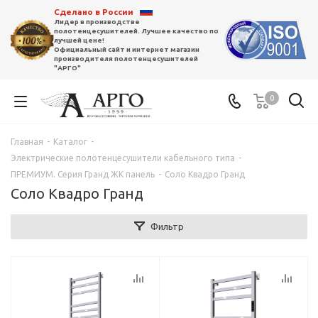
Сделано в России
Лидер в производстве
полотенцесушителей. Лучшее качество по
лучшей цене!
Официальный сайт и интернет магазин
производителя полотенцесушителей
"АРГО"
0
Главная
-
Каталог
-
Электрические полотенцесушители кабельного типа
-
ПРЕМИУМ. Серия Гранд ЖК панель
-
Соло Квадро Гранд
Соло Квадро Гранд
Фильтр