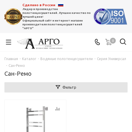
Сделано в России
Лидер в производстве
полотенцесушителей. Лучшее качество по
лучшей цене!
Официальный сайт и интернет магазин
производителя полотенцесушителей
"АРГО"
0
Главная
-
Каталог
-
Водяные полотенцесушители
-
Серия Универсал
-
Сан-Ремо
Сан-Ремо
Фильтр