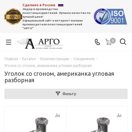
Сделано в России
Лидер в производстве
полотенцесушителей. Лучшее качество по
лучшей цене!
Официальный сайт и интернет магазин
производителя полотенцесушителей
"АРГО"
0
Главная
-
Каталог
-
Комплектующие
-
Соединения
-
Уголок со сгоном, американка угловая разборная
Уголок со сгоном, американка угловая
разборная
Фильтр