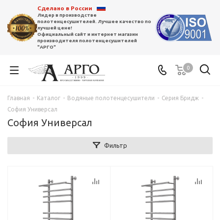
Сделано в России
Лидер в производстве
полотенцесушителей. Лучшее качество по
лучшей цене!
Официальный сайт и интернет магазин
производителя полотенцесушителей
"АРГО"
0
Главная
-
Каталог
-
Водяные полотенцесушители
-
Серия Бридж
-
София Универсал
София Универсал
Фильтр