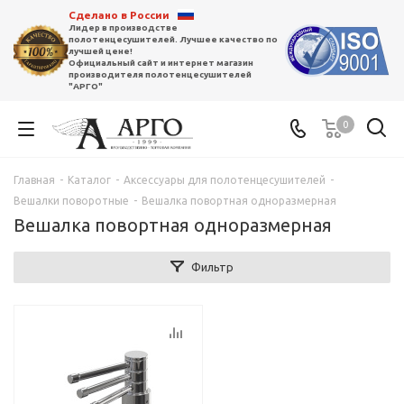
Сделано в России
Лидер в производстве
полотенцесушителей. Лучшее качество по
лучшей цене!
Официальный сайт и интернет магазин
производителя полотенцесушителей
"АРГО"
0
Главная
-
Каталог
-
Аксессуары для полотенцесушителей
-
Вешалки поворотные
-
Вешалка повортная одноразмерная
Вешалка повортная одноразмерная
Фильтр