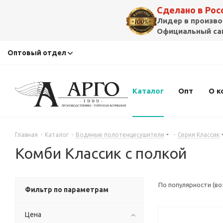
Сделано в Ро
Лидер в произво
Официальный сай
Оптовый отдел
Каталог
Опт
О к
Главная
-
Каталог
-
Водяные полотенцесушители
-
Серия Классик
Комби Классик с полкой
По популярности (в
Фильтр по параметрам
Цена