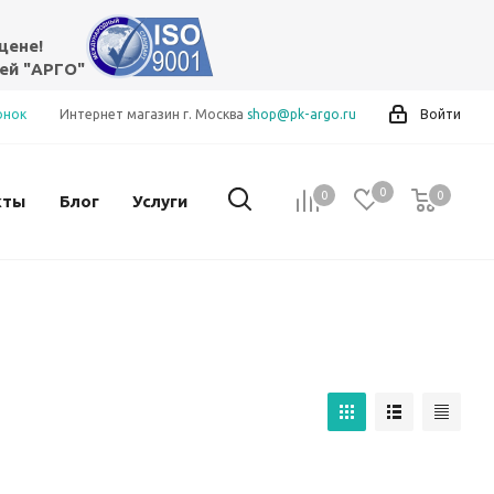
цене!
ей "АРГО"
онок
Интернет магазин г. Москва
shop@pk-argo.ru
Войти
0
0
0
0
кты
Блог
Услуги