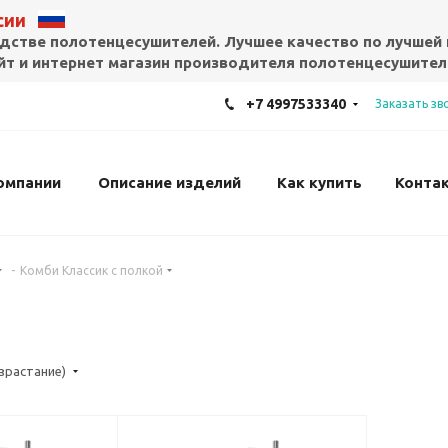
ссии
дстве полотенцесушителей. Лучшее качество по лучшей 
т и интернет магазин производителя полотенцесушител
+7 4997533340
Заказать зв
омпании
Описание изделий
Как купить
Конта
-
Комби Классик с полкой
озрастание)