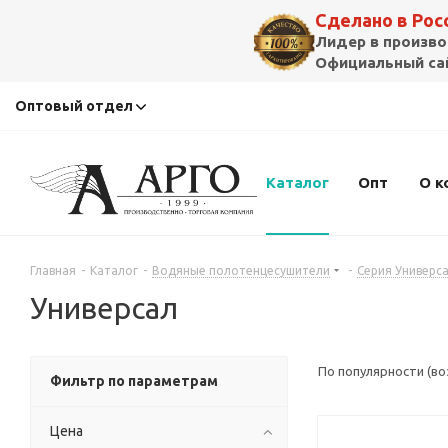
Сделано в Ро
Лидер в произво
Официальный сай
Оптовый отдел
Каталог
Опт
О к
Главная
-
Каталог
-
Водяные полотенцесушители
-
Серия Универс
Универсал
По популярности (в
Фильтр по параметрам
Цена