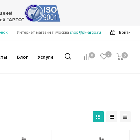
цене!
ей "АРГО"
онок
Интернет магазин г. Москва
shop@pk-argo.ru
Войти
0
0
0
0
кты
Блог
Услуги