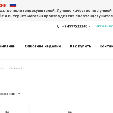
ссии
дстве полотенцесушителей. Лучшее качество по лучшей 
т и интернет магазин производителя полотенцесушител
+7 4997533340
Заказать зв
омпании
Описание изделий
Как купить
Конта
ал
-
Универсал
озрастание)