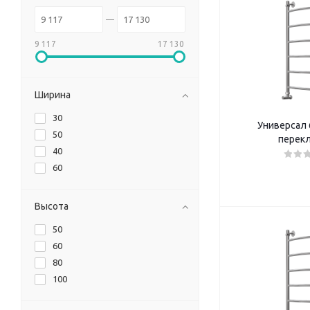
9 117
17 130
Ширина
30
Универсал 6
50
перек
40
60
Высота
50
60
80
100