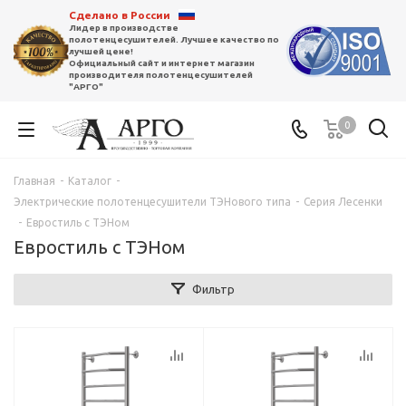
Сделано в России
Лидер в производстве
полотенцесушителей. Лучшее качество по
лучшей цене!
Официальный сайт и интернет магазин
производителя полотенцесушителей
"АРГО"
0
Главная
-
Каталог
-
Электрические полотенцесушители ТЭНового типа
-
Серия Лесенки
-
Евростиль с ТЭНом
Евростиль с ТЭНом
Фильтр