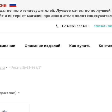
ссии
дстве полотенцесушителей. Лучшее качество по лучшей 
т и интернет магазин производителя полотенцесушител
+7 4997533340
Заказать зв
омпании
Описание изделий
Как купить
Конта
ата
-
Регата 50-95-44 1/2"
озрастание)