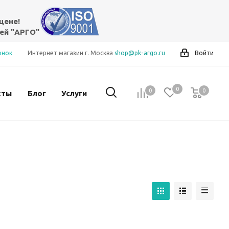
цене!
ей "АРГО"
онок
Интернет магазин г. Москва
shop@pk-argo.ru
Войти
0
0
0
0
кты
Блог
Услуги