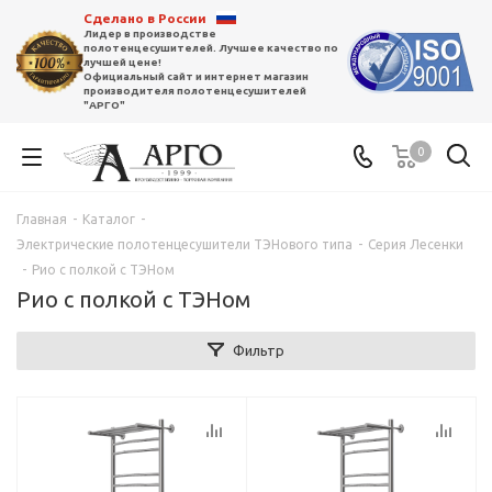
Сделано в России
Лидер в производстве
полотенцесушителей. Лучшее качество по
лучшей цене!
Официальный сайт и интернет магазин
производителя полотенцесушителей
"АРГО"
0
Главная
-
Каталог
-
Электрические полотенцесушители ТЭНового типа
-
Серия Лесенки
-
Рио с полкой с ТЭНом
Рио с полкой с ТЭНом
Фильтр