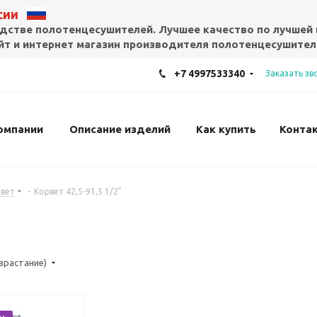
ссии
дстве полотенцесушителей. Лучшее качество по лучшей 
т и интернет магазин производителя полотенцесушител
+7 4997533340
Заказать зв
омпании
Описание изделий
Как купить
Конта
вет
-
Корвет 42,5-91,5 1/2"
озрастание)