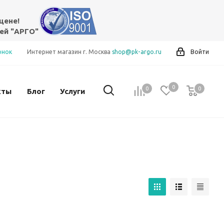
цене!
ей "АРГО"
онок
Интернет магазин г. Москва
shop@pk-argo.ru
Войти
0
0
0
0
кты
Блог
Услуги