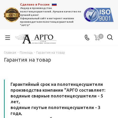
Сделано в России
Лидер в производстве
полотенцесушителей. Лучшее качество по
лучшей цене!
Официальный сайт и интернет магазин
производителя полотенцесушителей
"АРГО"
0
Главная
-
Помощь
-
Гарантия на товар
Гарантия на товар
Гарантийный срок на полотенцесушители
производства компании "АРГО составляет:
водяные сварные полотенцесушители - 5
лет,
водяные гнутые полотенцесушители - 3
года,