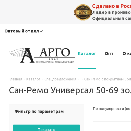
Сделано в Ро
Лидер в произво
Официальный сай
Оптовый отдел
Каталог
Опт
О к
Главная
-
Каталог
-
Спецпредложения
-
Сан-Ремо с покрытием Зо
Сан-Ремо Универсал 50-69 з
По популярности (в
Фильтр по параметрам