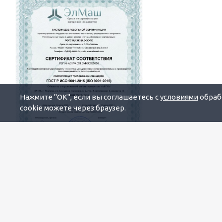
Нажмите "OK", если вы соглашаетесь с
условиями
обрабо
cookie можете через браузер.
Будьте всегда в курсе!
Узнавайте о скидках и акциях
первым