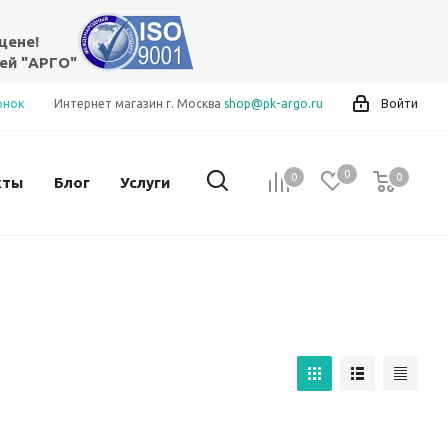
цене!
ей "АРГО"
онок
Интернет магазин г. Москва
shop@pk-argo.ru
Войти
0
0
0
0
кты
Блог
Услуги