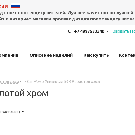
ссии
дстве полотенцесушителей. Лучшее качество по лучшей 
т и интернет магазин производителя полотенцесушител
+7 4997533340
Заказать зв
омпании
Описание изделий
Как купить
Конта
лотой хром
-
Сан-Ремо Универсал 50-69 золотой хром
олотой хром
озрастание)