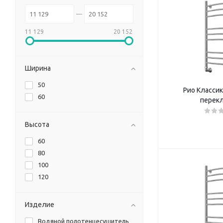
11 129
20 152
Ширина
50
Рио Классик 
60
перек
Высота
60
80
100
120
Изделие
Водяной полотенцесушитель