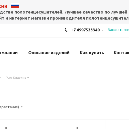
ссии
дстве полотенцесушителей. Лучшее качество по лучшей 
т и интернет магазин производителя полотенцесушител
+7 4997533340
Заказать зв
омпании
Описание изделий
Как купить
Конта
-
Рио Классик
озрастание)