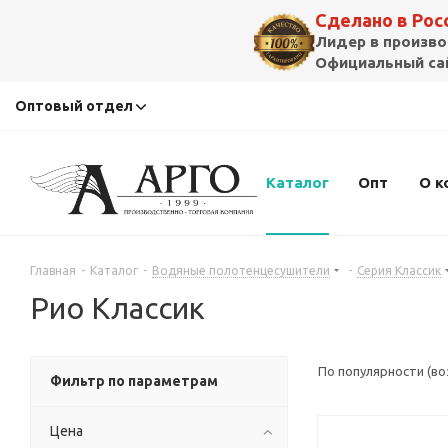
Сделано в Ро
Лидер в произво
Официальный сай
Оптовый отдел
Каталог
Опт
О к
Главная
-
Каталог
-
Водяные полотенцесушители
-
Серия Классик
Рио Классик
По популярности (в
Фильтр по параметрам
Цена