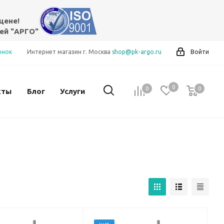
цене!
ей "АРГО"
онок
Интернет магазин г. Москва
shop@pk-argo.ru
Войти
0
0
0
0
кты
Блог
Услуги