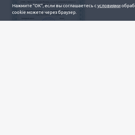
Нажмите "OK", если вы соглашаетесь с
условиями
обрабо
cookie можете через браузер.
Будьте всегда в курсе!
Узнавайте о скидках и акциях
первым
Новости
Все новости
6 марта 2026