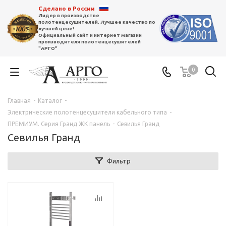
Сделано в России
Лидер в производстве
полотенцесушителей. Лучшее качество по
лучшей цене!
Официальный сайт и интернет магазин
производителя полотенцесушителей
"АРГО"
0
Главная
-
Каталог
-
Электрические полотенцесушители кабельного типа
-
ПРЕМИУМ. Серия Гранд ЖК панель
-
Севилья Гранд
Севилья Гранд
Фильтр