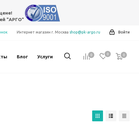
цене!
ей "АРГО"
онок
Интернет магазин г. Москва
shop@pk-argo.ru
Войти
0
0
0
0
кты
Блог
Услуги