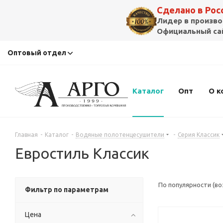
Сделано в Ро
Лидер в произво
Официальный сай
Оптовый отдел
Каталог
Опт
О к
Главная
-
Каталог
-
Водяные полотенцесушители
-
Серия Классик
Евростиль Классик
По популярности (в
Фильтр по параметрам
Цена