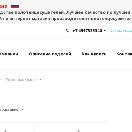
ссии
дстве полотенцесушителей. Лучшее качество по лучшей 
т и интернет магазин производителя полотенцесушител
+7 4997533340
Заказать зв
омпании
Описание изделий
Как купить
Конта
-
Евростиль Классик
озрастание)