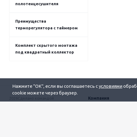
19 декабря 2024
Расписание работы в
праздничные дни
Статьи
Все статьи
Разборный фланец для
скрытого монтажа
полотенцесушителя
Нажмите "OK", если вы соглашаетесь с
условиями
обрабо
cookie можете через браузер.
Преимущества
терморегулятора с таймером
Комплект скрытого монтажа
под квадратный коллектор