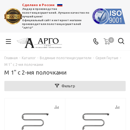
Сделано в России
Лидер в производстве
полотенцесушителей. Лучшее качество по
лучшей цене!
Официальный сайт и интернет магазин
производителя полотенцесушителей
"АРГО"
0
Главная
-
Каталог
-
Водяные полотенцесушители
-
Серия Гнутые
-
М 1" с 2-мя полочками
М 1" с 2-мя полочками
Фильтр