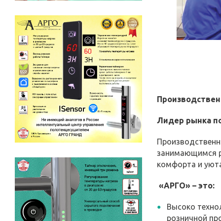
Производственн
Лидер рынка п
Производственна
занимающимся р
комфорта и уюта
«АРГО» – это:
Высоко технол
розничной пр