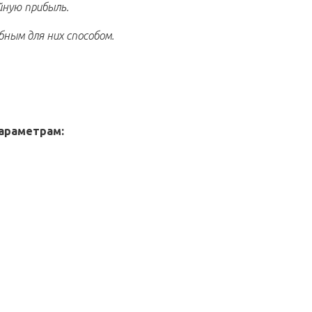
ную прибыль.
ым для них способом.
параметрам
: