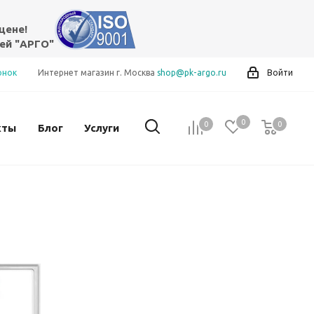
цене!
ей "АРГО"
онок
Интернет магазин г. Москва
shop@pk-argo.ru
Войти
0
0
0
0
кты
Блог
Услуги