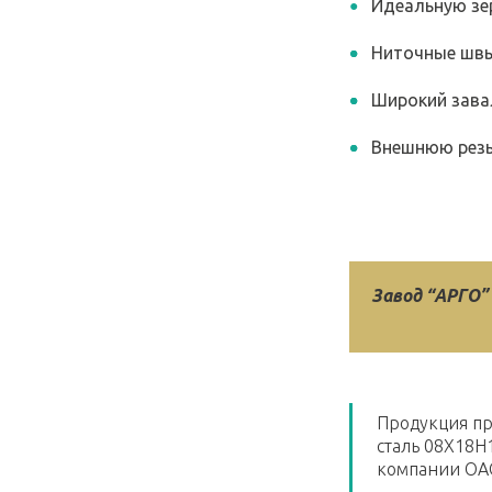
Идеальную зе
Ниточные швы
Широкий зава
Внешнюю резь
Завод “АРГО”
Продукция пр
сталь 08Х18Н
компании ОАО