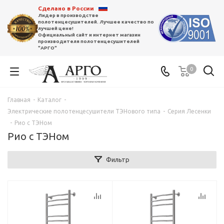
Сделано в России
Лидер в производстве
полотенцесушителей. Лучшее качество по
лучшей цене!
Официальный сайт и интернет магазин
производителя полотенцесушителей
"АРГО"
0
Главная
-
Каталог
-
Электрические полотенцесушители ТЭНового типа
-
Серия Лесенки
-
Рио с ТЭНом
Рио с ТЭНом
Фильтр