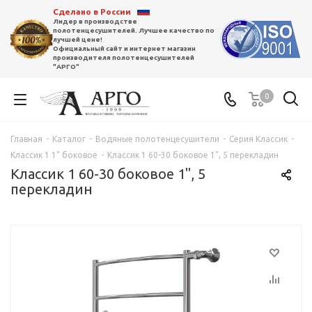
Сделано в России
Лидер в производстве
полотенцесушителей. Лучшее качество по
лучшей цене!
Официальный сайт и интернет магазин
производителя полотенцесушителей
"АРГО"
0
Главная
-
Каталог
-
Водяные полотенцесушители
-
Серия Классик
-
Классик 1 1" боковое
-
Классик 1 60-30 боковое 1", 5 перекладин
Классик 1 60-30 боковое 1", 5
перекладин