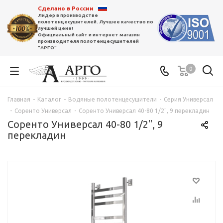
Сделано в России
Лидер в производстве
полотенцесушителей. Лучшее качество по
лучшей цене!
Официальный сайт и интернет магазин
производителя полотенцесушителей
"АРГО"
0
Главная
-
Каталог
-
Водяные полотенцесушители
-
Серия Универсал
-
Соренто Универсал
-
Соренто Универсал 40-80 1/2", 9 перекладин
Соренто Универсал 40-80 1/2", 9
перекладин