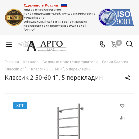
Сделано в России
Лидер в производстве
полотенцесушителей. Лучшее качество по
лучшей цене!
Официальный сайт и интернет магазин
производителя полотенцесушителей
"АРГО"
0
Главная
-
Каталог
-
Водяные полотенцесушители
-
Серия Классик
-
Классик 2 1"
-
Классик 2 50-60 1", 5 перекладин
Классик 2 50-60 1", 5 перекладин
ХИТ