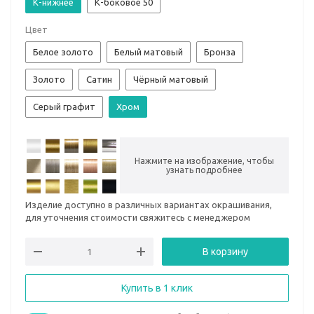
К-нижнее
К-боковое 50
Цвет
Белое золото
Белый матовый
Бронза
Золото
Сатин
Чёрный матовый
Серый графит
Хром
Нажмите на изображение, чтобы
узнать подробнее
Изделие доступно в различных вариантах окрашивания,
для уточнения стоимости свяжитесь с менеджером
В корзину
Купить в 1 клик