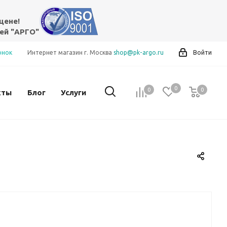
цене!
ей "АРГО"
онок
Интернет магазин г. Москва
shop@pk-argo.ru
Войти
0
0
0
0
кты
Блог
Услуги