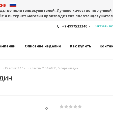
ссии
дстве полотенцесушителей. Лучшее качество по лучшей 
т и интернет магазин производителя полотенцесушител
+7 4997533340
Заказать зв
омпании
Описание изделий
Как купить
Конта
-
Классик 2 1"
-
Классик 2 50-60 1", 5 перекладин
адин