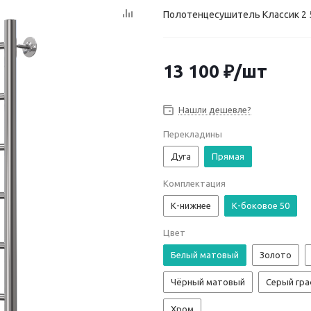
Полотенцесушитель Классик 2 5
13 100
₽
/шт
Нашли дешевле?
Перекладины
Дуга
Прямая
Комплектация
К-нижнее
К-боковое 50
Цвет
Белый матовый
Золото
Чёрный матовый
Серый гр
Хром