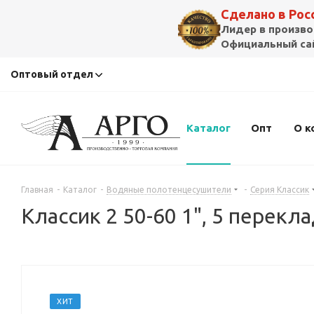
Сделано в Ро
Лидер в произво
Официальный сай
Оптовый отдел
Каталог
Опт
О к
Главная
-
Каталог
-
Водяные полотенцесушители
-
Серия Классик
Классик 2 50-60 1", 5 перекл
ХИТ