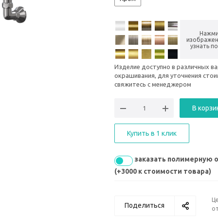
Нажми
изображен
узнать п
Изделие доступно в различных в
окрашивания, для уточнения сто
свяжитесь с менеджером
В корзи
Купить в 1 клик
заказать полимерную 
(+3000 к стоимости товара)
Ц
Поделиться
от