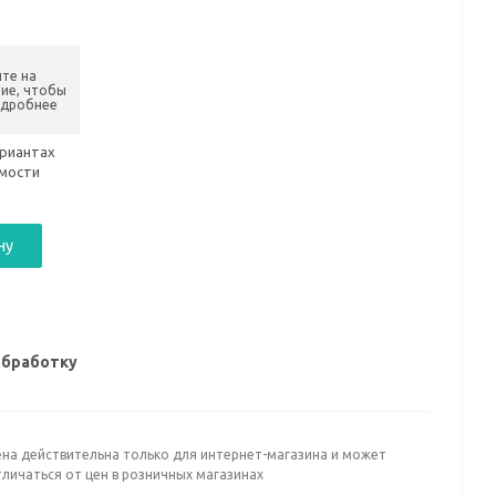
те на
ие, чтобы
одробнее
ариантах
имости
ну
обработку
ена действительна только для интернет-магазина и может
личаться от цен в розничных магазинах