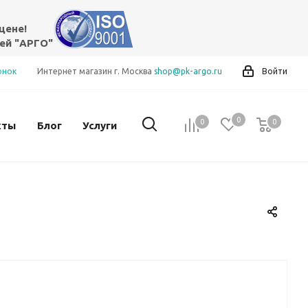
цене!
ей "АРГО"
онок
Интернет магазин г. Москва
shop@pk-argo.ru
Войти
0
0
0
0
кты
Блог
Услуги