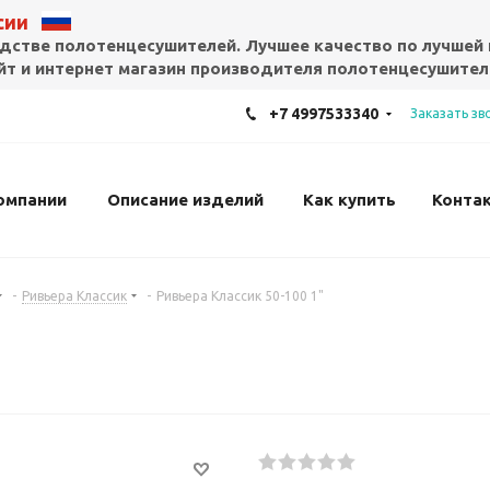
ссии
дстве полотенцесушителей. Лучшее качество по лучшей 
т и интернет магазин производителя полотенцесушител
+7 4997533340
Заказать зв
омпании
Описание изделий
Как купить
Конта
-
Ривьера Классик
-
Ривьера Классик 50-100 1"