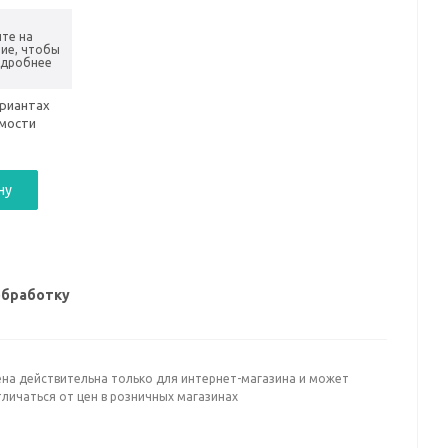
те на
ие, чтобы
одробнее
ариантах
имости
ну
обработку
ена действительна только для интернет-магазина и может
личаться от цен в розничных магазинах