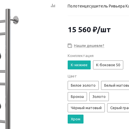
Полотенцесушитель Ривьера Кл
15 560
₽
/шт
Нашли дешевле?
Комплектация
К-нижнее
К-боковое 50
Цвет
Белое золото
Белый матов
Бронза
Золото
Чёрный матовый
Серый гр
Хром