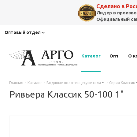
Сделано в Ро
Лидер в произво
Официальный сай
Оптовый отдел
Каталог
Опт
О к
Главная
-
Каталог
-
Водяные полотенцесушители
-
Серия Классик
Ривьера Классик 50-100 1"