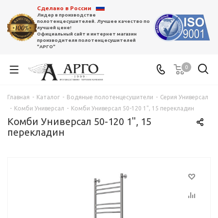
Сделано в России
Лидер в производстве
полотенцесушителей. Лучшее качество по
лучшей цене!
Официальный сайт и интернет магазин
производителя полотенцесушителей
"АРГО"
0
Главная
-
Каталог
-
Водяные полотенцесушители
-
Серия Универсал
-
Комби Универсал
-
Комби Универсал 50-120 1", 15 перекладин
Комби Универсал 50-120 1", 15
перекладин