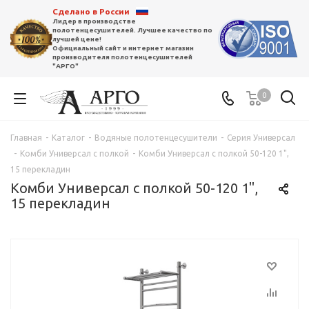
Сделано в России
Лидер в производстве
полотенцесушителей. Лучшее качество по
лучшей цене!
Официальный сайт и интернет магазин
производителя полотенцесушителей
"АРГО"
0
Главная
-
Каталог
-
Водяные полотенцесушители
-
Серия Универсал
-
Комби Универсал с полкой
-
Комби Универсал с полкой 50-120 1",
15 перекладин
Комби Универсал с полкой 50-120 1",
15 перекладин