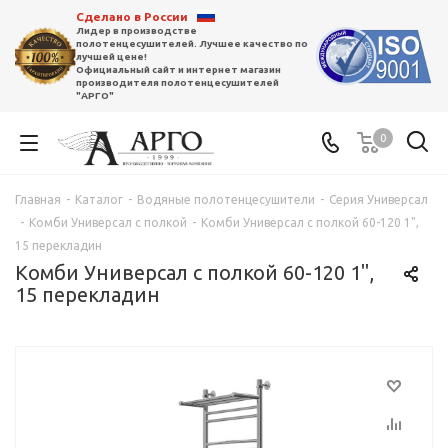
Сделано в России
Лидер в производстве
полотенцесушителей. Лучшее качество по
лучшей цене!
Официальный сайт и интернет магазин
производителя полотенцесушителей
"АРГО"
0
Главная
-
Каталог
-
Водяные полотенцесушители
-
Серия Универсал
-
Комби Универсал с полкой
-
Комби Универсал с полкой 60-120 1",
15 перекладин
Комби Универсал с полкой 60-120 1",
15 перекладин