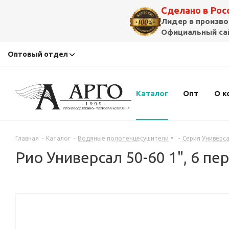
Сделано в Ро
Лидер в произво
Официальный сай
Оптовый отдел
Каталог
Опт
О к
Главная
-
Каталог
-
Водяные полотенцесушители
-
Серия Универс
Рио Универсал 50-60 1", 6 п