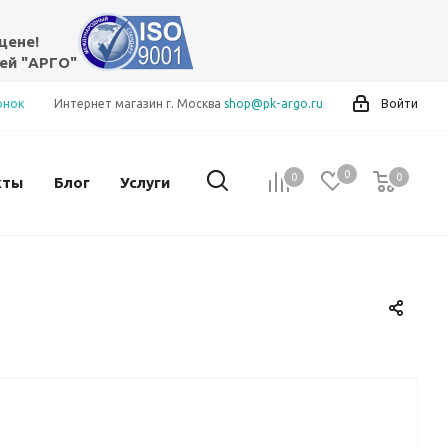
цене!
ей "АРГО"
онок
Интернет магазин г. Москва
shop@pk-argo.ru
Войти
0
0
0
0
кты
Блог
Услуги