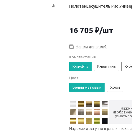
Полотенцесушитель Рио Универс
16 705
₽
/шт
Нашли дешевле?
Комплектация
К-муфта
К-вентиль
К-б
Цвет
Белый матовый
Хром
Нажми
изображен
узнать п
Изделие доступно в различных в