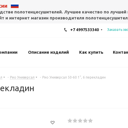
ссии
дстве полотенцесушителей. Лучшее качество по лучшей 
т и интернет магазин производителя полотенцесушител
+7 4997533340
Заказать зв
омпании
Описание изделий
Как купить
Конта
ал
-
Рио Универсал
-
Рио Универсал 50-60 1", 6 перекладин
ерекладин