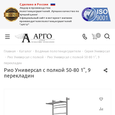
Сделано в России
Лидер в производстве
полотенцесушителей. Лучшее качество по
лучшей цене!
Официальный сайт и интернет магазин
производителя полотенцесушителей
"АРГО"
0
Главная
-
Каталог
-
Водяные полотенцесушители
-
Серия Универсал
-
Рио Универсал с полкой
-
Рио Универсал с полкой 50-80 1", 9
перекладин
Рио Универсал с полкой 50-80 1", 9
перекладин